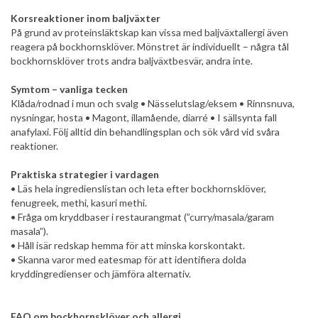
Korsreaktioner inom baljväxter
På grund av proteinsläktskap kan vissa med baljväxtallergi även
reagera på bockhornsklöver. Mönstret är individuellt – några tål
bockhornsklöver trots andra baljväxtbesvär, andra inte.
Symtom – vanliga tecken
Klåda/rodnad i mun och svalg • Nässelutslag/eksem • Rinnsnuva,
nysningar, hosta • Magont, illamående, diarré • I sällsynta fall
anafylaxi. Följ alltid din behandlingsplan och sök vård vid svåra
reaktioner.
Praktiska strategier i vardagen
• Läs hela ingredienslistan och leta efter bockhornsklöver,
fenugreek, methi, kasuri methi.
• Fråga om kryddbaser i restaurangmat (”curry/masala/garam
masala”).
• Håll isär redskap hemma för att minska korskontakt.
• Skanna varor med eatesmap för att identifiera dolda
kryddingredienser och jämföra alternativ.
FAQ om bockhornsklöver och allergi