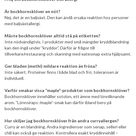
Är bockhornsklöver en nöt?
Nej, det är en baljväxt. Den kan ändå orsaka reaktion hos personer
med baljväxtallergi.
Måste bockhornsklöver alltid stå på etiketten?
Inte nödvändigtvis. I produkter med små mängder kryddblandning
kan den ingå under ”kryddor”. Därför är frågor till
tillverkare/restaurang och skanning med eatesmap extra hjälpsamt.
Ger bladen (methi) mildare reaktion än fröna?
Inte säkert. Proteiner finns i både blad och frö; toleransen är
individuell.
Varför smakar vissa ”maple”-produkter som bockhornsklöver?
Bockhornsklöver innehåller sotolon, ett ämne med lönnliknande
arom. ”Lönnsiraps-/maple”-smak kan därför ibland bero på
bockhornsklöver.
Hur skiljer jag bockhornsklöver från andra curryallergen?
Curry är en blandning. Andra ingredienser som senap, selleri eller
chili kan också ge reaktion. Kontrollera exakt kryddinnehåll –