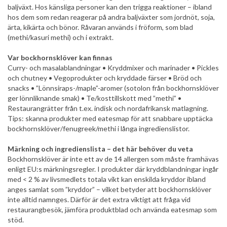
baljväxt. Hos känsliga personer kan den trigga reaktioner – ibland
hos dem som redan reagerar på andra baljväxter som jordnöt, soja,
ärta, kikärta och bönor. Råvaran används i fröform, som blad
(methi/kasuri methi) och i extrakt.
Var bockhornsklöver kan finnas
Curry- och masalablandningar • Kryddmixer och marinader • Pickles
och chutney • Vegoprodukter och kryddade färser • Bröd och
snacks • ”Lönnsiraps-/maple”-aromer (sotolon från bockhornsklöver
ger lönnliknande smak) • Te/kosttillskott med ”methi” •
Restaurangrätter från t.ex. indisk och nordafrikansk matlagning.
Tips: skanna produkter med eatesmap för att snabbare upptäcka
bockhornsklöver/fenugreek/methi i långa ingredienslistor.
Märkning och ingredienslista – det här behöver du veta
Bockhornsklöver är inte ett av de 14 allergen som måste framhävas
enligt EU:s märkningsregler. I produkter där kryddblandningar ingår
med < 2 % av livsmedlets totala vikt kan enskilda kryddor ibland
anges samlat som ”kryddor” – vilket betyder att bockhornsklöver
inte alltid namnges. Därför är det extra viktigt att fråga vid
restaurangbesök, jämföra produktblad och använda eatesmap som
stöd.