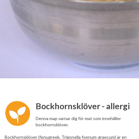
Bockhornsklöver - allergi
Denna map varnar dig för mat som innehåller
bockhornsklöver.
Bockhornsklöver (fenugreek, Trigonella foenum-graecum) är en