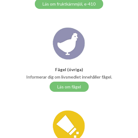
Läs om fruktkärnmjöl, e-410
Fågel (övriga)
Informerar dig om livsmedlet innehåller fågel.
Läs om fågel