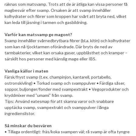
räknas som matsvamp. Trots att de är ätliga kan vissa personer få
magbesvär efter svamp. Orsaken är att svamp innehåller
kolhydrater och fibrer som kroppen har svårt att bryta ned, vilket
kan leda till jäsning i tarmen och gasbildning.
Varför kan matsvamp ge magont?
Svamp innehåller svårnedbrytbara fibrer (bl.a. kitin) och kolhydrater
som kan nå tjocktarmen oförändrade. Där bryts de ned av
tarmbakterier, vilket kan orsaka gaser, uppblåsthet och kramper –
särskilt hos personer med känslig mage eller IBS.
Vanliga källor i maten
Färsk/fryst svamp (t.ex. champinjon, kantarell, portabello,
ostronskivling) • Torkad svamp och svamppulver • Färdiga såser,
soppor, buljonger/fonder med svampextrakt • Vegoprodukter och
kryddmixer med ”umami” från svamp.
Tips: Använd eatesmap för att skanna varor och snabbare
upptäcka svamp, svampextrakt och svamppulver i långa
ingredienslistor.
Så minskar du besvären
• Tillaga ordentligt: fräs/koka svampen väl; rå svamp är ofta tyngre