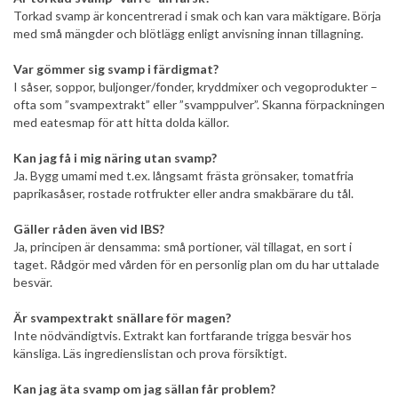
Torkad svamp är koncentrerad i smak och kan vara mäktigare. Börja
med små mängder och blötlägg enligt anvisning innan tillagning.
Var gömmer sig svamp i färdigmat?
I såser, soppor, buljonger/fonder, kryddmixer och vegoprodukter –
ofta som ”svampextrakt” eller ”svamppulver”. Skanna förpackningen
med eatesmap för att hitta dolda källor.
Kan jag få i mig näring utan svamp?
Ja. Bygg umami med t.ex. långsamt frästa grönsaker, tomatfria
paprikasåser, rostade rotfrukter eller andra smakbärare du tål.
Gäller råden även vid IBS?
Ja, principen är densamma: små portioner, väl tillagat, en sort i
taget. Rådgör med vården för en personlig plan om du har uttalade
besvär.
Är svampextrakt snällare för magen?
Inte nödvändigtvis. Extrakt kan fortfarande trigga besvär hos
känsliga. Läs ingredienslistan och prova försiktigt.
Kan jag äta svamp om jag sällan får problem?