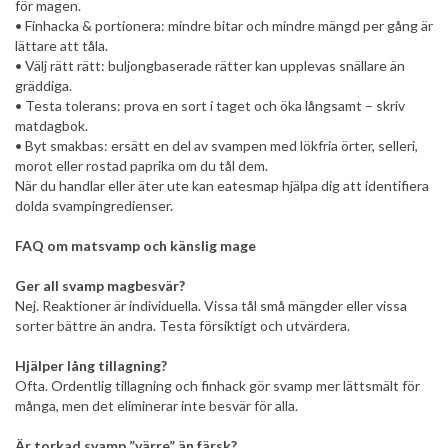
för magen.
• Finhacka & portionera: mindre bitar och mindre mängd per gång är
lättare att tåla.
• Välj rätt rätt: buljongbaserade rätter kan upplevas snällare än
gräddiga.
• Testa tolerans: prova en sort i taget och öka långsamt – skriv
matdagbok.
• Byt smakbas: ersätt en del av svampen med lökfria örter, selleri,
morot eller rostad paprika om du tål dem.
När du handlar eller äter ute kan eatesmap hjälpa dig att identifiera
dolda svampingredienser.
FAQ om matsvamp och känslig mage
Ger all svamp magbesvär?
Nej. Reaktioner är individuella. Vissa tål små mängder eller vissa
sorter bättre än andra. Testa försiktigt och utvärdera.
Hjälper lång tillagning?
Ofta. Ordentlig tillagning och finhack gör svamp mer lättsmält för
många, men det eliminerar inte besvär för alla.
Är torkad svamp ”värre” än färsk?